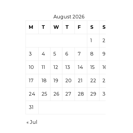
August 2026
M
T
W
T
F
S
S
1
2
3
4
5
6
7
8
9
10
11
12
13
14
15
16
17
18
19
20
21
22
23
24
25
26
27
28
29
30
31
« Jul