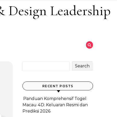
 & Design Leadership
Search
RECENT POSTS
Panduan Komprehensif Togel
Macau 4D: Keluaran Resmi dan
Prediksi 2026