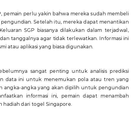
P, pemain perlu yakin bahwa mereka sudah membeli
 pengundian. Setelah itu, mereka dapat menantikan
uaran SGP biasanya dilakukan dalam terjadwal,
an tanggalnya agar tidak terlewatkan. Informasi ini
mi atau aplikasi yang biasa digunakan.
ebelumnya sangat penting untuk analisis prediksi
n data ini untuk menemukan pola atau tren yang
angka-angka yang akan dipilih untuk pengundian
nfaatkan informasi ini, pemain dapat menambah
hadiah dari togel Singapore.