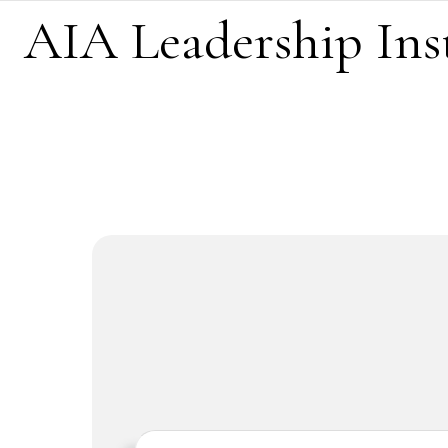
Skip to content
AIA Leadership Inst