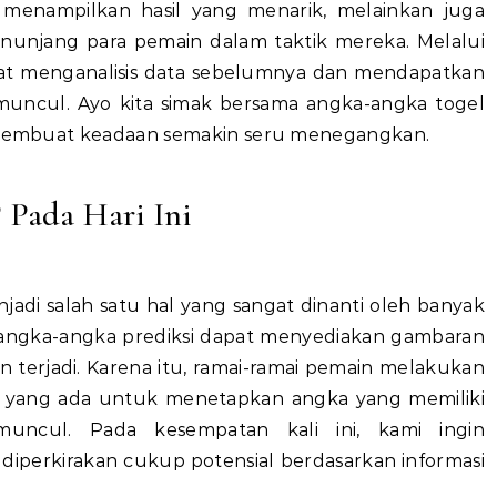
a menampilkan hasil yang menarik, melainkan juga
nunjang para pemain dalam taktik mereka. Melalui
apat menganalisis data sebelumnya dan mendapatkan
ncul. Ayo kita simak bersama angka-angka togel
ng membuat keadaan semakin seru menegangkan.
 Pada Hari Ini
njadi salah satu hal yang sangat dinanti oleh banyak
, angka-angka prediksi dapat menyediakan gambaran
n terjadi. Karena itu, ramai-ramai pemain melakukan
ya yang ada untuk menetapkan angka yang memiliki
uncul. Pada kesempatan kali ini, kami ingin
iperkirakan cukup potensial berdasarkan informasi