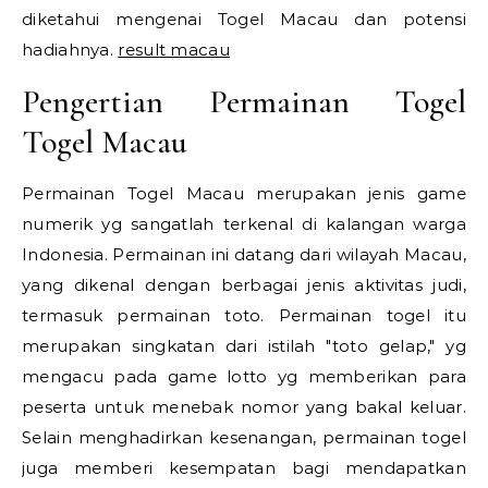
diketahui mengenai Togel Macau dan potensi
hadiahnya.
result macau
Pengertian Permainan Togel
Togel Macau
Permainan Togel Macau merupakan jenis game
numerik yg sangatlah terkenal di kalangan warga
Indonesia. Permainan ini datang dari wilayah Macau,
yang dikenal dengan berbagai jenis aktivitas judi,
termasuk permainan toto. Permainan togel itu
merupakan singkatan dari istilah "toto gelap," yg
mengacu pada game lotto yg memberikan para
peserta untuk menebak nomor yang bakal keluar.
Selain menghadirkan kesenangan, permainan togel
juga memberi kesempatan bagi mendapatkan