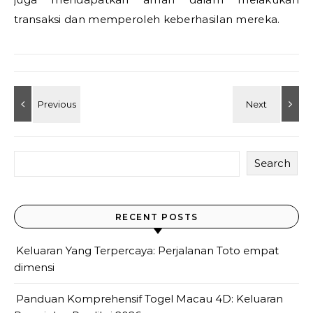
transaksi dan memperoleh keberhasilan mereka.
Search
RECENT POSTS
Keluaran Yang Terpercaya: Perjalanan Toto empat
dimensi
Panduan Komprehensif Togel Macau 4D: Keluaran