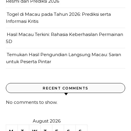
Resmi dan Prediksi 2026
Togel di Macau pada Tahun 2026: Prediksi serta
Informasi Kritis
Hasil Macau Terkini: Rahasia Keberhasilan Permainan
5D
Temukan Hasil Pengundian Langsung Macau: Saran
untuk Peserta Pintar
RECENT COMMENTS
No comments to show.
August 2026