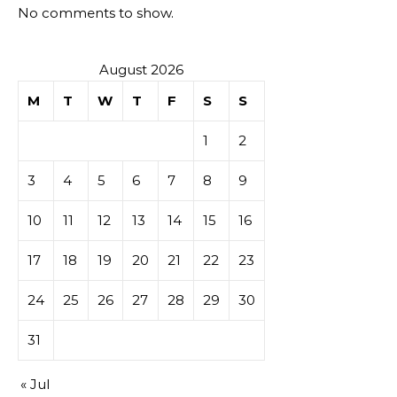
No comments to show.
August 2026
M
T
W
T
F
S
S
1
2
3
4
5
6
7
8
9
10
11
12
13
14
15
16
17
18
19
20
21
22
23
24
25
26
27
28
29
30
31
« Jul