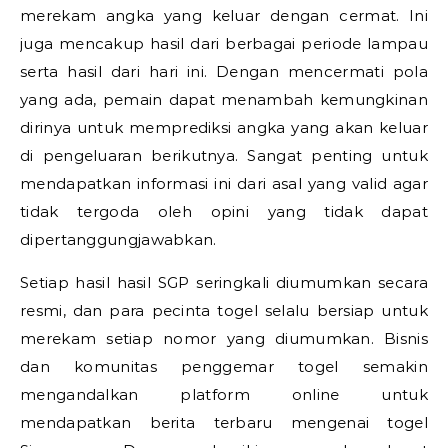
merekam angka yang keluar dengan cermat. Ini
juga mencakup hasil dari berbagai periode lampau
serta hasil dari hari ini. Dengan mencermati pola
yang ada, pemain dapat menambah kemungkinan
dirinya untuk memprediksi angka yang akan keluar
di pengeluaran berikutnya. Sangat penting untuk
mendapatkan informasi ini dari asal yang valid agar
tidak tergoda oleh opini yang tidak dapat
dipertanggungjawabkan.
Setiap hasil hasil SGP seringkali diumumkan secara
resmi, dan para pecinta togel selalu bersiap untuk
merekam setiap nomor yang diumumkan. Bisnis
dan komunitas penggemar togel semakin
mengandalkan platform online untuk
mendapatkan berita terbaru mengenai togel