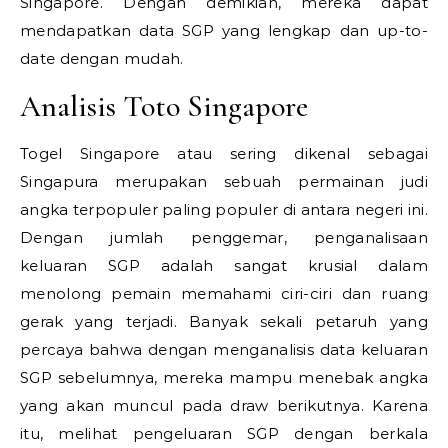
Singapore. Dengan demikian, mereka dapat
mendapatkan data SGP yang lengkap dan up-to-
date dengan mudah.
Analisis Toto Singapore
Togel Singapore atau sering dikenal sebagai
Singapura merupakan sebuah permainan judi
angka terpopuler paling populer di antara negeri ini.
Dengan jumlah penggemar, penganalisaan
keluaran SGP adalah sangat krusial dalam
menolong pemain memahami ciri-ciri dan ruang
gerak yang terjadi. Banyak sekali petaruh yang
percaya bahwa dengan menganalisis data keluaran
SGP sebelumnya, mereka mampu menebak angka
yang akan muncul pada draw berikutnya. Karena
itu, melihat pengeluaran SGP dengan berkala